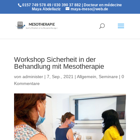
0157 749 578 49 / 030 390 37 882 | Docteur en médecine
Maya Abdellaziz
maya-meso@web.de
Workshop Sicherheit in der
Behandlung mit Mesotherapie
von
administer
|
7, Sep., 2021
|
Allgemein
,
Seminare
|
0
Kommentare