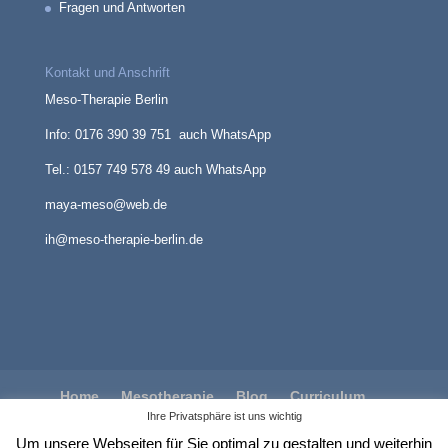
Fragen und Antworten
Kontakt und Anschrift
Meso-Therapie Berlin
Info: 0176 390 39 751 auch WhatsApp
Tel.: 0157 749 578 49 auch WhatsApp
maya-meso@web.de
ih@meso-therapie-berlin.de
Home
Mesotherapie
Blog
Curriculum
Ihre Privatsphäre ist uns wichtig
Impressum
Datenschutzerklärung
Bildnachweise
Kontakt
Um unsere Webseiten für Sie optimal zu gestalten und weiterhin