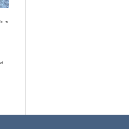
skurs
nd