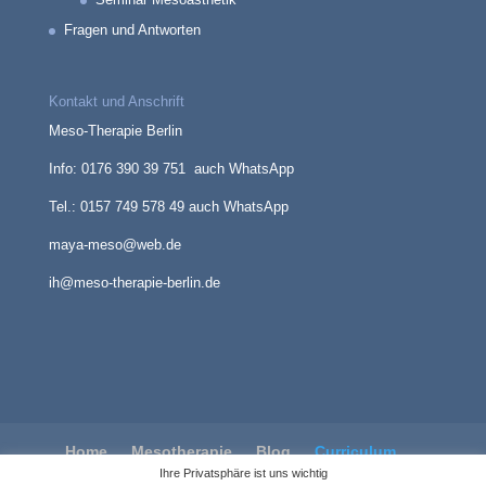
Fragen und Antworten
Kontakt und Anschrift
Meso-Therapie Berlin
Info: 0176 390 39 751 auch WhatsApp
Tel.: 0157 749 578 49 auch WhatsApp
maya-meso@web.de
ih@meso-therapie-berlin.de
Home
Mesotherapie
Blog
Curriculum
Ihre Privatsphäre ist uns wichtig
Impressum
Datenschutzerklärung