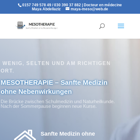
0157 749 578 49 / 030 390 37 882 | Docteur en médecine
Maya Abdellaziz
maya-meso@web.de
WENIG, SELTEN UND AM RICHTIGEN
ORT.
MESOTHERAPIE – Sanfte Medizin
ohne Nebenwirkungen
Die Brücke zwischen Schulmedizin und Naturheilkunde.
Nach der Sommerpause beginnen neue Kurse.
Sanfte Medizin ohne