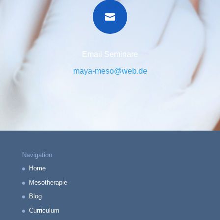

Email Seminare
maya-meso@web.de
Navigation
Home
Mesotherapie
Blog
Curriculum