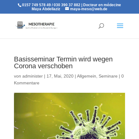
0157 749 578 49 / 030 390 37 882 | Docteur en médecine
Maya Abdellaziz
maya-meso@web.de
Basisseminar Termin wird wegen
Corona verschoben
von
administer
|
17, Mai, 2020
|
Allgemein
,
Seminare
|
0
Kommentare