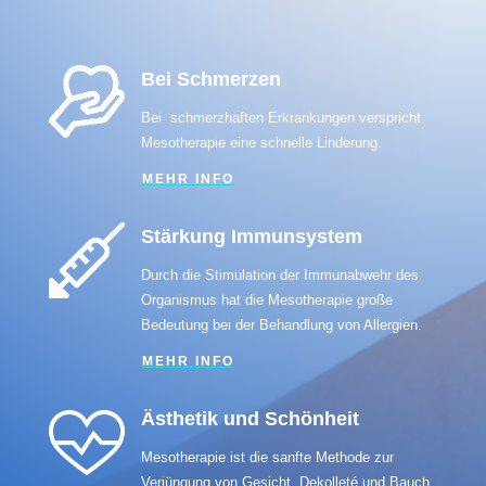
Bei Schmerzen
Bei schmerzhaften Erkrankungen verspricht
Mesotherapie eine schnelle Linderung.
MEHR INFO
Stärkung Immunsystem
Durch die Stimulation der Immunabwehr des
Organismus hat die Mesotherapie große
Bedeutung bei der Behandlung von Allergien.
MEHR INFO
Ästhetik und Schönheit
Mesotherapie ist die sanfte Methode zur
Verjüngung von Gesicht, Dekolleté und Bauch.